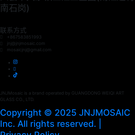
南石岗)
联系方式
+867583851993
jnj@jnjmosaic.com
mosaicjnj@gmail.com
JNJMosaic is a brand operated by GUANGDONG WEIQI ART
GLASS CO., LTD.
Copyright © 2025 JNJMOSAIC
Inc. All rights reserved. |
Privacy Policy