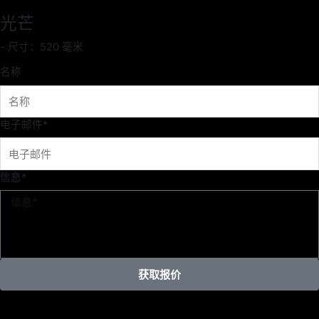
跳
光芒
至
内
- 尺寸：520 毫米
容
名称
电子邮件*
信息*
获取报价