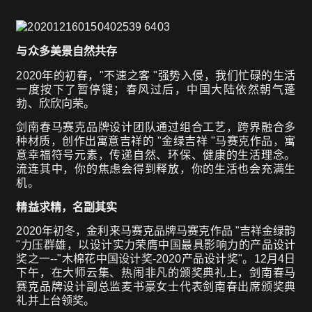
与众多美景自然共存
2020年的初春，"不速之客 "强势入侵，我们忙碌的生活
一度按下了暂停键；春风过后，中国大陆依然朝气蓬
勃、欣欣向荣。
剑南春马赛克品牌设计团队通过组合工艺，跨界融合多
种材质，创作出寓意吉祥的 "金绿吉祥 "马赛克作品，寓
意幸福符号元素，传递自然、环保、健康的生活理念。
流连其中，你的焦虑会得到释放，你的生活也会充满生
机。
精益求精，名副其实
2020年初冬，金利来马赛克品牌马赛克作品 "吉祥金绿韵
"力压群雄，以设计实力荣膺中国最具影响力的产品设计
奖之一--"木棉花中国设计奖-2020产品设计奖"。12月4日
下午，在大师云集、热闹非凡的颁奖典礼上，剑南春马
赛克品牌设计副总监麦书豪女士代表剑南春出席颁奖典
礼并上台领奖。