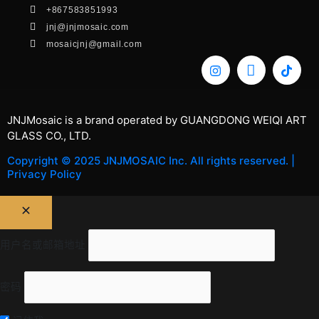
+867583851993
jnj@jnjmosaic.com
mosaicjnj@gmail.com
JNJMosaic is a brand operated by GUANGDONG WEIQI ART
GLASS CO., LTD.
Copyright © 2025 JNJMOSAIC Inc. All rights reserved. |
Privacy Policy
用户名或邮箱地址
密码